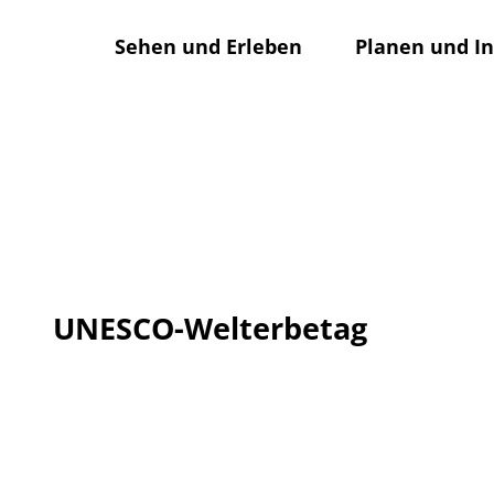
Z
© Hildesheim Marketing GmbH
u
Sehen und Erleben
Planen und I
m
I
n
h
a
l
t
UNESCO-Welterbetag