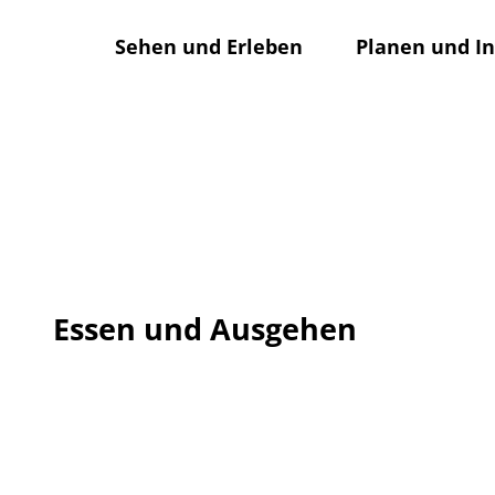
Z
© Hildesheim Marketing, Foto Maria Brinkop
u
Sehen und Erleben
Planen und I
m
I
n
h
a
l
t
Essen und Ausgehen