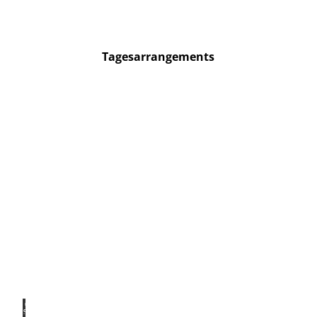
Tagesarrangements
© Hil
deshe
im Ma