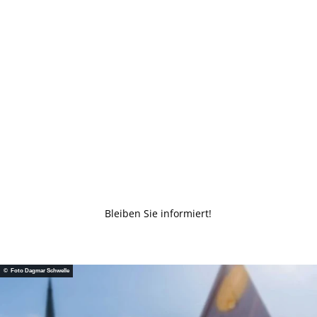
© Hil
deshe
im Ma
rketin
g, Fot
o Har
ald Ki
esel
Für Schulklassen
und Familien
Spielerisch lernt es sich am besten
Bleiben Sie informiert!
© Foto Dagmar Schwelle