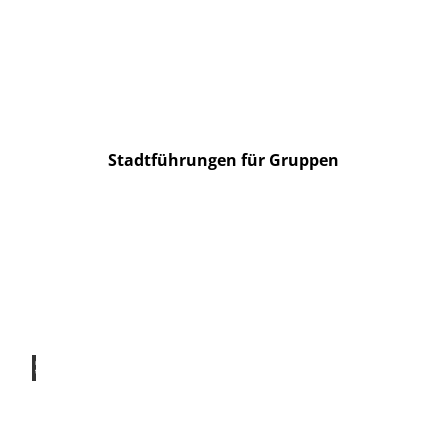
© ©
Geor
ge Cl
erk
Club-Wochenende
ab 141 Euro p.P. im DZ ab 10 Personen
Stadtführungen für Gruppen
© Fo
to Ha
rald K
iesel
Klassiker