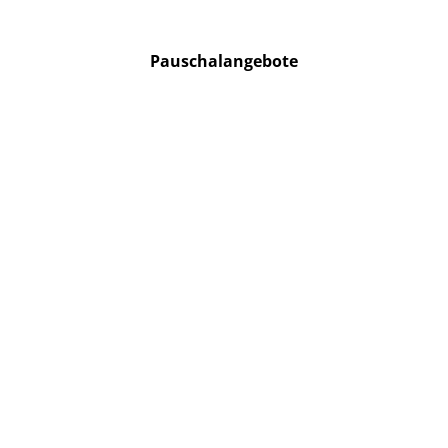
Fachwerk, Schlösser
und Natur
Pauschalangebote
21 Euro p.P. ab 20 Personen