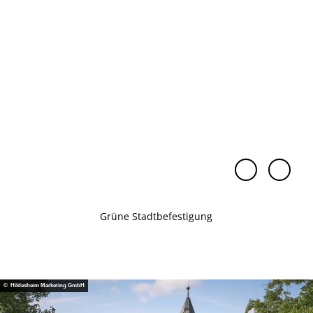
© Hil
© Hil
deshe
deshe
im Ma
im Ma
rketin
rketin
g, Fot
g Gm
o Chr
bH, F
istian
oto D
Bierw
agma
agen
r Sch
welle
Grüne Stadtbefestigung
© Hildesheim Marketing GmbH