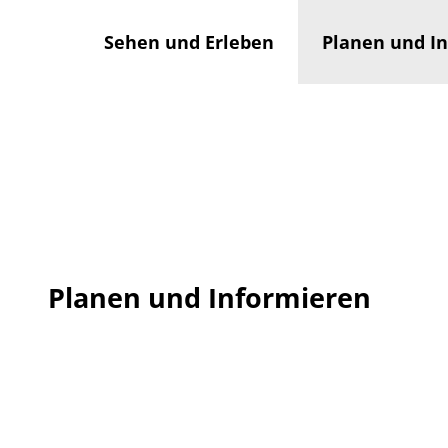
Z
u
Sehen und Erleben
Planen und I
m
I
n
h
a
l
t
Planen und Informieren