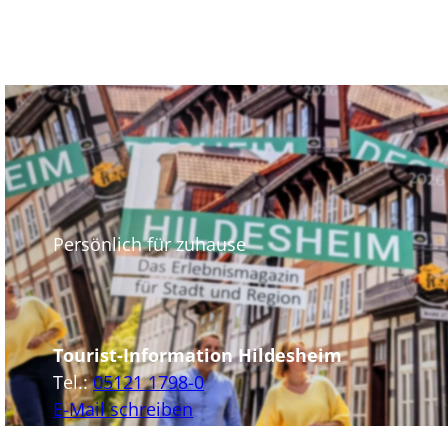
Persönlich für zuhause
Tourist-Information Hildesheim
Tel.:
05121 1798-0
E-Mail schreiben