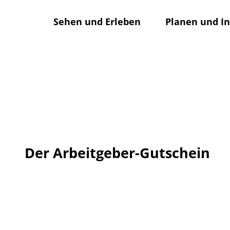
Z
u
Sehen und Erleben
Planen und I
m
I
n
h
a
l
t
Der Arbeitgeber-Gutschein