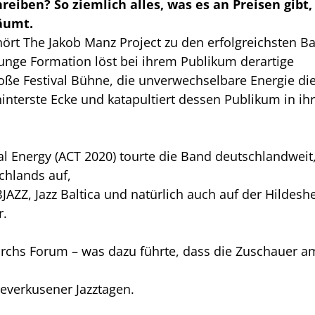
eiben? So ziemlich alles, was es an Preisen gibt,
äumt.
rt The Jakob Manz Project zu den erfolgreichsten B
unge Formation löst bei ihrem Publikum derartige
oße Festival Bühne, die unverwechselbare Energie di
hinterste Ecke und katapultiert dessen Publikum in ih
 Energy (ACT 2020) tourte die Band deutschlandweit
schlands auf,
AZZ, Jazz Baltica und natürlich auch auf der Hildesh
r.
durchs Forum – was dazu führte, dass die Zuschauer a
Leverkusener Jazztagen.