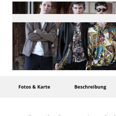
© cyclus66 |
CC-BY-SA
Fotos & Karte
Beschreibung