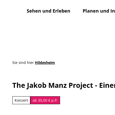
Z
u
Sehen und Erleben
Planen und I
m
I
n
h
a
l
t
Sie sind hier
Hildesheim
The Jakob Manz Project - Ein
Konzert
ab 35,00 € p.P.