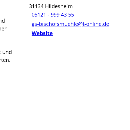
31134
Hildesheim
05121 - 999 43 55
and
gs-bischofsmuehle@t-online.de
nen
Website
t und
rten.