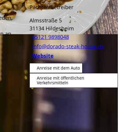
Pächter/Betreiber
ieden,
Almsstraße 5
31134
Hildesheim
n an.
05121 9898048
info@dorado-steak-house.de
Website
Anreise mit dem Auto
Anreise mit öffentlichen
Verkehrsmitteln