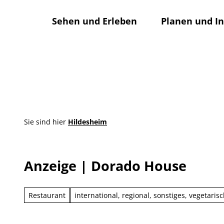
Z
u
Sehen und Erleben
Planen und I
m
I
n
h
a
l
t
Sie sind hier
Hildesheim
Anzeige | Dorado House
Restaurant
international, regional, sonstiges, vegetaris