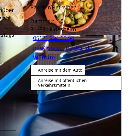
Pächter/Betreiber
nüber
g ab
Dammstr. 16
31134
Hildesheim
rstags
05121 294 65 94
info@sorgenfrei-bar.de
Website
Anreise mit dem Auto
Anreise mit öffentlichen
Verkehrsmitteln