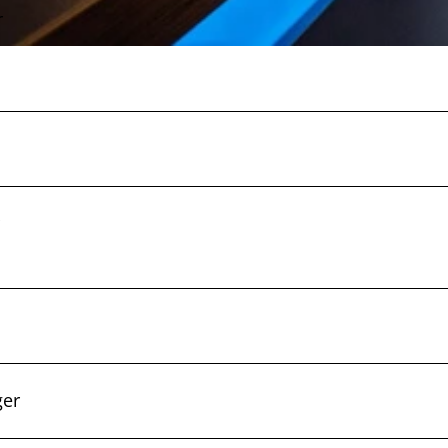
r
ger