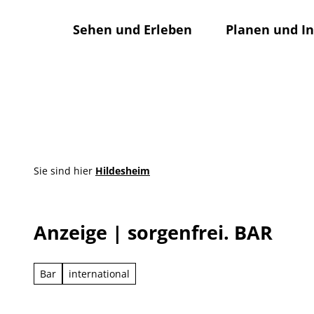
Z
u
Sehen und Erleben
Planen und I
m
I
n
h
a
l
t
Sie sind hier
Hildesheim
Anzeige | sorgenfrei. BAR
Bar
international