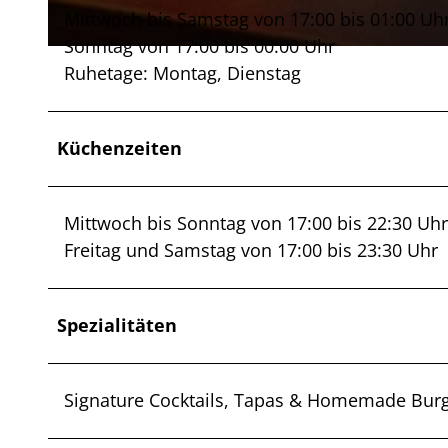
Mittwoch bis Samstag von 17:00 bis 01:00 Uh
Sonntag von 17:00 bis 00:00 Uhr
© sorgenfrei-Bar |
CC-BY
Ruhetage: Montag, Dienstag
Küchenzeiten
Mittwoch bis Sonntag von 17:00 bis 22:30 Uhr
Freitag und Samstag von 17:00 bis 23:30 Uhr
Spezialitäten
Signature Cocktails, Tapas & Homemade Bur