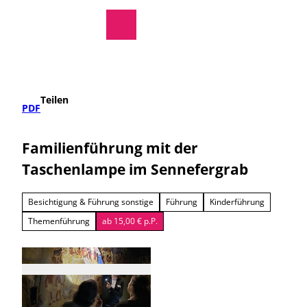
regionale Produkte
Z
u
Rathaus
Suche
Menü
m
I
n
h
a
Teilen
l
PDF
t
Familienführung mit der
Taschenlampe im Sennefergrab
Besichtigung & Führung sonstige
Führung
Kinderführung
Themenführung
ab 15,00 € p.P.