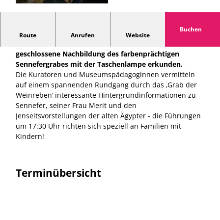
© RPM |
CC-BY-SA
Buchen
In den niedersächsischen Sommer- und Herbstferien
Route
Anrufen
Website
können Interessierte wieder die ansonsten
geschlossene Nachbildung des farbenprächtigen
Sennefergrabes mit der Taschenlampe erkunden.
Die Kuratoren und Museumspädagoginnen vermitteln
auf einem spannenden Rundgang durch das ‚Grab der
Weinreben‘ interessante Hintergrundinformationen zu
Sennefer, seiner Frau Merit und den
Jenseitsvorstellungen der alten Ägypter - die Führungen
um 17:30 Uhr richten sich speziell an Familien mit
Kindern!
Terminübersicht