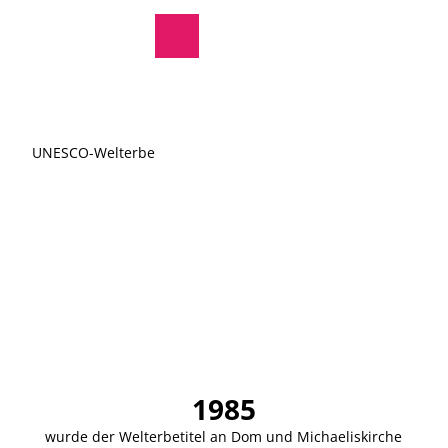
regionale Produkte
Z
© Hildesheim Marketing GmbH
u
Rathaus
Suche
Menü
m
I
n
h
a
UNESCO-Welterbe
l
t
1985
wurde der Welterbetitel an Dom und Michaeliskirche