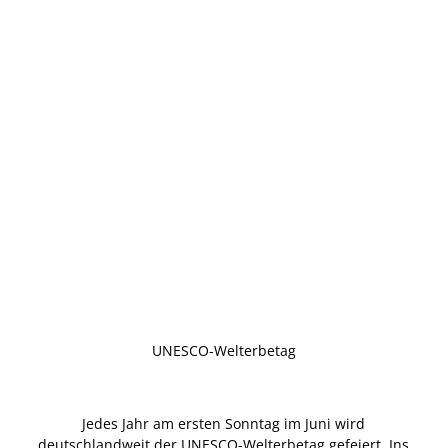
© CC
0
Dommuseum
Aufbewahrungsort des Domschatzes
UNESCO-Welterbetag
Jedes Jahr am ersten Sonntag im Juni wird
deutschlandweit der UNESCO-Welterbetag gefeiert. Ins