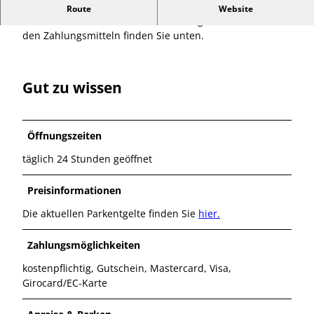
Hinweis:
Bitte beachten Sie, dass Barzahlung mit
Route
Website
Münzen oder Scheinen hier nicht möglich ist. Infos zu
den Zahlungsmitteln finden Sie unten.
Gut zu wissen
Öffnungszeiten
täglich 24 Stunden geöffnet
Preisinformationen
Die aktuellen Parkentgelte finden Sie
hier.
Zahlungsmöglichkeiten
kostenpflichtig, Gutschein, Mastercard, Visa,
Girocard/EC-Karte