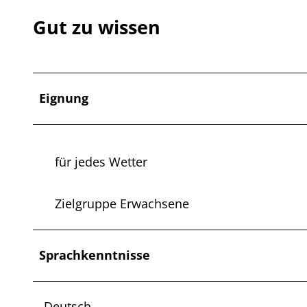
.
Gut zu wissen
j
p
g
Eignung
für jedes Wetter
Zielgruppe Erwachsene
Sprachkenntnisse
Deutsch