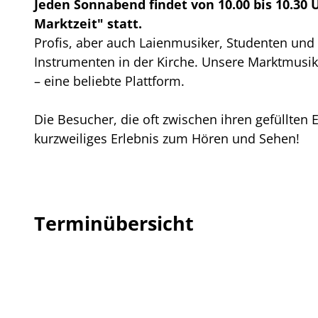
Jeden Sonnabend findet von 10.00 bis 10.30 
-
Marktzeit" statt.
g
Profis, aber auch Laienmusiker, Studenten und
4
Instrumenten in der Kirche. Unsere Marktmusik
1
– eine beliebte Plattform.
5
c
Die Besucher, die oft zwischen ihren gefüllten 
2
kurzweiliges Erlebnis zum Hören und Sehen!
4
f
e
3
Terminübersicht
_
1
9
2
0