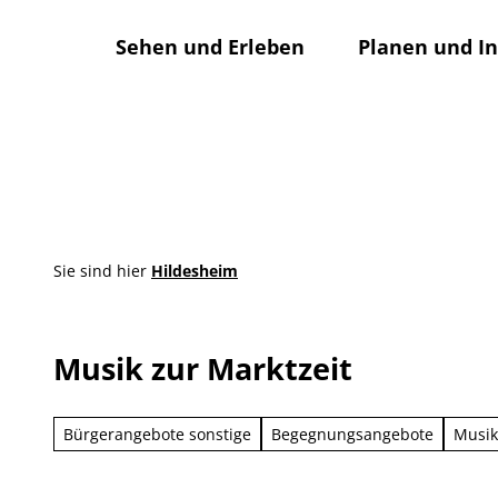
Z
u
Sehen und Erleben
Planen und I
m
I
n
h
a
l
t
Sie sind hier
Hildesheim
Musik zur Marktzeit
Bürgerangebote sonstige
Begegnungsangebote
Musik