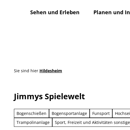
Z
u
Sehen und Erleben
Planen und I
m
I
n
h
a
l
t
Sie sind hier
Hildesheim
Jimmys Spielewelt
Bogenschießen
Bogensportanlage
Funsport
Hochsei
Trampolinanlage
Sport, Freizeit und Aktivitäten sonstige