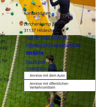
Kontaktdaten
Lerchenkamp 60
31137
Hildesheim
ter
+49 (0) 5121 6904-90
urt,
info@jimmys-spielewelt.de
latz
Website
n
 für
Facebook
Instagram
Anreise mit dem Auto
t für
Anreise mit öffentlichen
Verkehrsmitteln