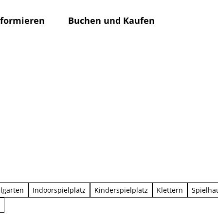
nformieren
Buchen und Kaufen
Rathaus
Su
lgarten
Indoorspielplatz
Kinderspielplatz
Klettern
Spielha