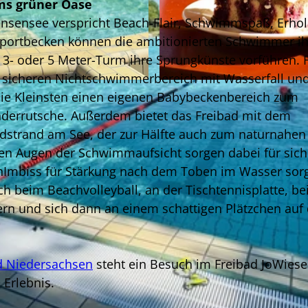
ms grüner Oase
hnsensee verspricht Beach-Flair, Schwimmspaß, Erho
-Sportbecken können die ambitionierten Schwimmer i
3- oder 5 Meter-Turm ihre Sprungkünste vorführen. F
 sicheren Nichtschwimmerbereich mit Wasserfall un
© Event Werft GmbH |
CC-BY-SA
ie Kleinsten einen eigenen Babybeckenbereich zum
nderrutsche. Außerdem bietet das Freibad mit dem
dstrand am See, der zur Hälfte auch zum naturnahen
n Augen der Schwimmaufsicht sorgen dabei für sic
Imbiss für Stärkung nach dem Toben im Wasser sor
h beim Beachvolleyball, an der Tischtennisplatte, b
rn und sich dann an einem schattigen Plätzchen auf 
d Niedersachsen
steht ein Besuch im Freibad JoWiese
 Erlebnis.