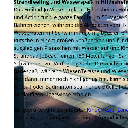
Strandfeeling und Wasserspaß in Hildeshei
Das Freibad JoWiese direkt an Hildesheims Ho
und Action für die ganze Familie. Im 50-Meter
Bahnen ziehen, während die Akrobaten vom 1-, 
Wasserraten mit Schwimmflügeln gibt es einen
© Event Werft GmbH |
CC-BY-SA
Rutsche in einem großen Spaßbecken und für d
ausgiebigen Plantschen mit Wasserlauf und Ki
Strandbad JoBeach einen 150 Meter langen San
Schwimmen zur Verfügung steht. Die wachsame
Badespaß, während WiesenTerasse und Wiesen
Wer dann immer noch nicht genug hat, kann sic
Fußball oder Badminton spannende Duelle liefe
weitläufigen Liegewiese erholen.
Als geprüfter und zertifizierter
KinderFerienLan
ein besonders familien- und kinderfreundliches