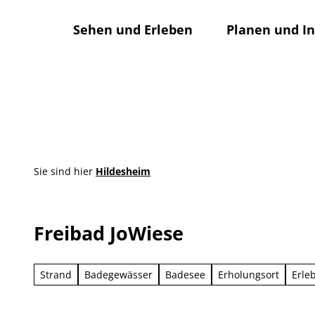
Z
u
Sehen und Erleben
Planen und I
m
I
n
h
a
l
t
Sie sind hier
Hildesheim
Freibad JoWiese
Strand
Badegewässer
Badesee
Erholungsort
Erle