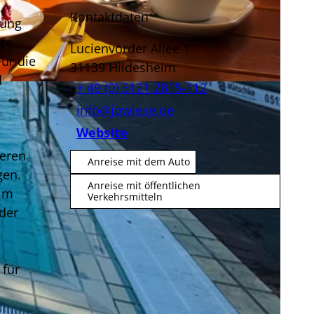
Kontaktdaten
lung
hre
Lucienvörder Allee 1
ür die
31139
Hildesheim
d
+ 49 (0) 5121 2815-112
info@jowiese.de
Website
heren
Anreise mit dem Auto
gen.
Anreise mit öffentlichen
eim
Verkehrsmitteln
der
 für