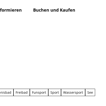
nformieren
Buchen und Kaufen
Rathaus
Su
bnisbad
Freibad
Funsport
Sport
Wassersport
See