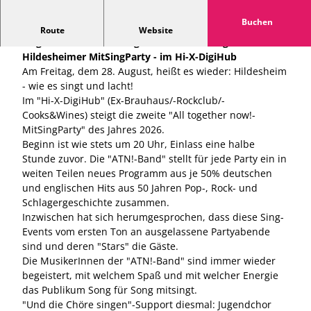
Buchen
100% live. 100% Spaß. Und IHR seid die Stars. HIER
Route
Website
singt Hildesheim: All together now!
Die originale
Hildesheimer MitSingParty - im Hi-X-DigiHub
Am Freitag, dem 28. August, heißt es wieder: Hildesheim
- wie es singt und lacht!
Im "Hi-X-DigiHub" (Ex-Brauhaus/-Rockclub/-
Cooks&Wines) steigt die zweite "All together now!-
MitSingParty" des Jahres 2026.
Beginn ist wie stets um 20 Uhr, Einlass eine halbe
Stunde zuvor. Die "ATN!-Band" stellt für jede Party ein in
weiten Teilen neues Programm aus je 50% deutschen
und englischen Hits aus 50 Jahren Pop-, Rock- und
Schlagergeschichte zusammen.
Inzwischen hat sich herumgesprochen, dass diese Sing-
Events vom ersten Ton an ausgelassene Partyabende
sind und deren "Stars" die Gäste.
Die MusikerInnen der "ATN!-Band" sind immer wieder
begeistert, mit welchem Spaß und mit welcher Energie
das Publikum Song für Song mitsingt.
"Und die Chöre singen"-Support diesmal: Jugendchor