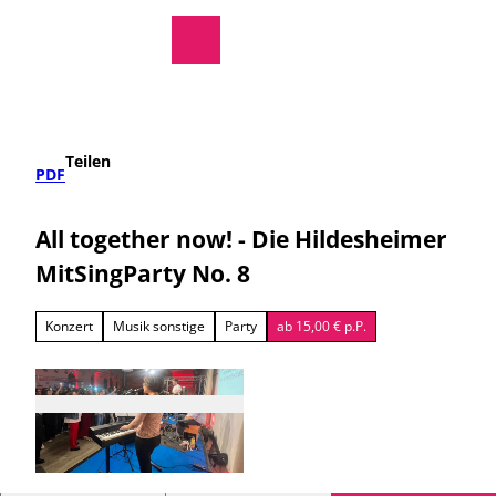
regionale Produkte
Z
u
Rathaus
Suche
Menü
m
I
n
h
a
Teilen
l
PDF
t
All together now! - Die Hildesheimer
MitSingParty No. 8
Konzert
Musik sonstige
Party
ab 15,00 € p.P.
© Privat |
CC-BY-SA