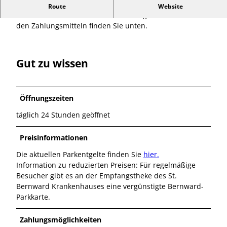
Hinweis:
Bitte beachten Sie, dass Barzahlung mit
Route
Website
Münzen oder Scheinen hier nicht möglich ist. Infos zu
den Zahlungsmitteln finden Sie unten.
Gut zu wissen
Öffnungszeiten
täglich 24 Stunden geöffnet
Preisinformationen
Die aktuellen Parkentgelte finden Sie
hier.
Information zu reduzierten Preisen: Für regelmäßige
Besucher gibt es an der Empfangstheke des St.
Bernward Krankenhauses eine vergünstigte Bernward-
Parkkarte.
Zahlungsmöglichkeiten