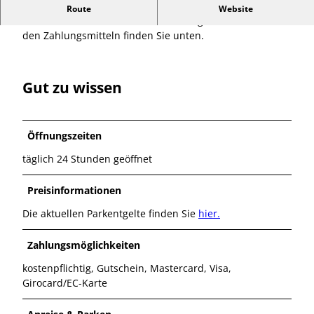
Hinweis:
Bitte beachten Sie, dass Barzahlung mit
Route
Website
Münzen oder Scheinen hier nicht möglich ist. Infos zu
den Zahlungsmitteln finden Sie unten.
Gut zu wissen
Öffnungszeiten
täglich 24 Stunden geöffnet
Preisinformationen
Die aktuellen Parkentgelte finden Sie
hier.
Zahlungsmöglichkeiten
kostenpflichtig, Gutschein, Mastercard, Visa,
Girocard/EC-Karte