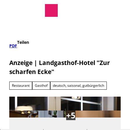
regionale Produkte
Z
u
Rathaus
Suche
Menü
m
I
n
h
a
Teilen
l
PDF
t
Anzeige | Landgasthof-Hotel "Zur
scharfen Ecke"
Restaurant
Gasthof
deutsch, saisonal, gutbürgerlich