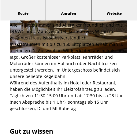
Unser privat geführter 3 Sterne Landgasthof liegt am
Route
Anrufen
Website
Ortsrand von Hildesheim im Ortsteil Itzum.
Alle 17 Hotelzimmer sind Allergiker freundlich und mit
© Landgasthof-Hotel "Zur scharfen Ecke" |
© Landgasthof-Hotel "Zur scharfen Ecke" |
CC-BY
CC-BY
DU/WC und TV ausgestattet, kostenfreies W-Lan im
gesamten Haus ist selbstverständlich.
In Gasträumen mit bis zu 150 Sitzplätzen erhält man u.
a. eine große Auswahl an Wildgerichten aus heimischer
© Landgasthof-Hotel "Zur scharfen Ecke" |
CC-BY
Jagd. Großer kostenloser Parkplatz, Fahrräder und
Motorräder können im Hof auch über Nacht trocken
untergestellt werden. Im Untergeschoss befindet sich
unsere beliebte Kegelbahn.
Während des Aufenthalts im Hotel oder Restaurant,
haben die Möglichkeit Ihr Elektrofahrzeug zu laden.
Täglich von 11:30-15:00 Uhr und ab 17:30 bis ca.23 Uhr
(nach Absprache bis 1 Uhr), sonntags ab 15 Uhr
geschlossen, DI und MI Ruhetag
Gut zu wissen