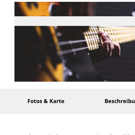
©
CC-BY-SA
Fotos & Karte
Beschreib