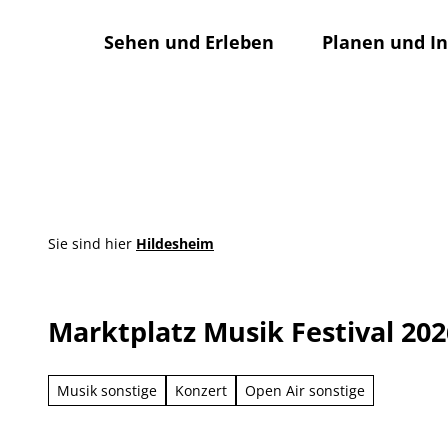
Z
u
Sehen und Erleben
Planen und I
m
I
n
h
a
l
t
Sie sind hier
Hildesheim
Marktplatz Musik Festival 202
Musik sonstige
Konzert
Open Air sonstige