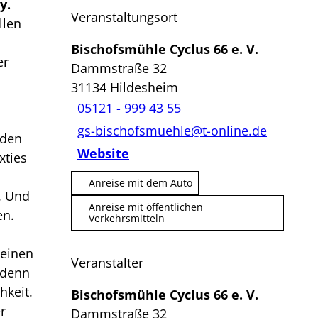
y.
Veranstaltungsort
llen
Bischofsmühle Cyclus 66 e. V.
er
Dammstraße 32
31134
Hildesheim
05121 - 999 43 55
gs-bischofsmuehle@t-online.de
 den
Website
xties
Anreise mit dem Auto
. Und
Anreise mit öffentlichen
en.
Verkehrsmitteln
seinen
Veranstalter
 denn
hkeit.
Bischofsmühle Cyclus 66 e. V.
r
Dammstraße 32