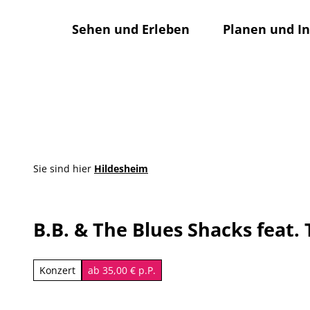
Z
u
Sehen und Erleben
Planen und I
m
I
n
h
a
l
t
Sie sind hier
Hildesheim
B.B. & The Blues Shacks feat
Konzert
ab 35,00 € p.P.