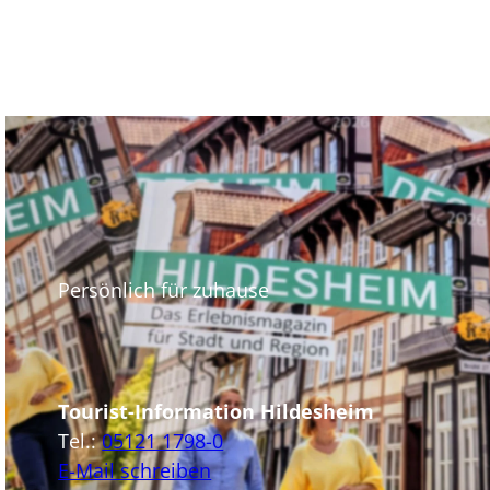
Persönlich für zuhause
Tourist-Information Hildesheim
Tel.:
05121 1798-0
E-Mail schreiben