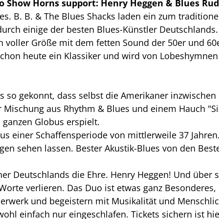
No Show Horns support: Henry Heggen & Blues Rud
. B. B. & The Blues Shacks laden ein zum traditione
durch einige der besten Blues-Künstler Deutschlands.
n voller Größe mit dem fetten Sound der 50er und 60
t schon heute ein Klassiker und wird von Lobeshymnen
es so gekonnt, dass selbst die Amerikaner inzwischen
er Mischung aus Rhythm & Blues und einem Hauch "Si
ganzen Globus erspielt.
us einer Schaffensperiode von mittlerweile 37 Jahren
en sehen lassen. Bester Akustik-Blues von den Best
iner Deutschlands die Ehre. Henry Heggen! Und über 
Worte verlieren. Das Duo ist etwas ganz Besonderes,
rwerk und begeistern mit Musikalität und Menschlic
ohl einfach nur eingeschlafen. Tickets sichern ist hie