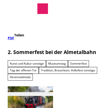
regionale Produkte
Z
u
Rathaus
Suche
Menü
m
I
n
h
a
Teilen
l
PDF
t
2. Sommerfest bei der Almetalbahn
Kunst und Kultur sonstige
Museumstag
Sommerfest
Tag der offenen Tür
Tradition, Brauchtum, Volksfest sonstige
Vereinsaktivität