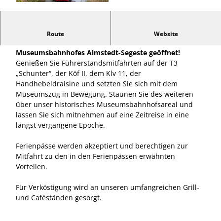
© AHE e.V. |
CC-BY-SA
Das Erlebnis-Eisensbahn für Alt & Jung! - Beim zweiten
Route
Website
Sommerfest werden wieder die Türen des
Museumsbahnhofes Almstedt-Segeste geöffnet!
Genießen Sie Führerstandsmitfahrten auf der T3
„Schunter“, der Köf II, dem Klv 11, der
Handhebeldraisine und setzten Sie sich mit dem
Museumszug in Bewegung. Staunen Sie des weiteren
über unser historisches Museumsbahnhofsareal und
lassen Sie sich mitnehmen auf eine Zeitreise in eine
längst vergangene Epoche.
Ferienpässe werden akzeptiert und berechtigen zur
Mitfahrt zu den in den Ferienpässen erwähnten
Vorteilen.
Für Verköstigung wird an unseren umfangreichen Grill-
und Caféständen gesorgt.