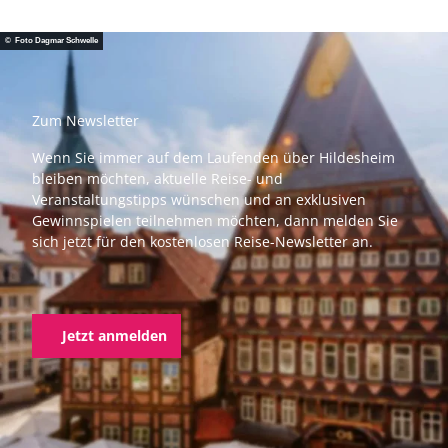
© Foto Dagmar Schwelle
Zum Newsletter
Wenn Sie immer auf dem Laufenden über Hildesheim
bleiben möchten, aktuelle Reise- und
Veranstaltungstipps wünschen und an exklusiven
Gewinnspielen teilnehmen möchten, dann melden Sie
sich jetzt für den kostenlosen Reise-Newsletter an.
Jetzt anmelden
F
I
a
n
c
s
e
t