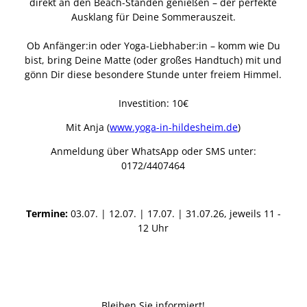
direkt an den Beach-Ständen genießen – der perfekte
Ausklang für Deine Sommerauszeit.
Ob Anfänger:in oder Yoga-Liebhaber:in – komm wie Du
bist, bring Deine Matte (oder großes Handtuch) mit und
gönn Dir diese besondere Stunde unter freiem Himmel.
Investition: 10€
Mit Anja (
www.yoga-in-hildesheim.de
)
Anmeldung über WhatsApp oder SMS unter:
0172/4407464
Termine:
03.07. | 12.07. | 17.07. | 31.07.26, jeweils 11 -
12 Uhr
Bleiben Sie informiert!