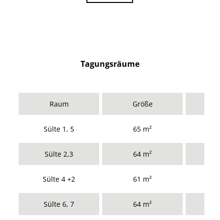
Tagungsräume
Raum
Größe
Em
Sülte 1, 5
65 m²
Sülte 2,3
64 m²
Sülte 4 +2
61 m²
Sülte 6, 7
64 m²