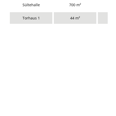
Sültehalle
700 m²
Torhaus 1
44 m²