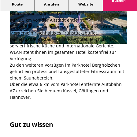
Buchen
Route
Anrufen
Website
Das Parkhotel Berghölzchen begrüßt Sie im
Hildesheimer Stadtteil Moritzberg,
© halbersbacher hospitality group
© Parkhotel Berghölzchen
nur 2,5 km von der Altstadt entfernt.
Es bietet Ihnen moderne Zimmer mit Kabel-TV und jeden
Morgen ein reichhaltiges Frühstücksbuffet.
Das elegante Restaurant im Parkhotel Berghölzchen
serviert frische Küche und internationale Gerichte.
© Parkhotel Berghölzchen
WLAN steht Ihnen im gesamten Hotel kostenfrei zur
Verfügung.
Zu den weiteren Vorzügen im Parkhotel Berghölzchen
gehört ein professionell ausgestatteter Fitnessraum mit
einem Saunabereich.
Über die etwa 6 km vom Parkhotel entfernte Autobahn
A7 erreichen Sie bequem Kassel, Göttingen und
Hannover.
Gut zu wissen